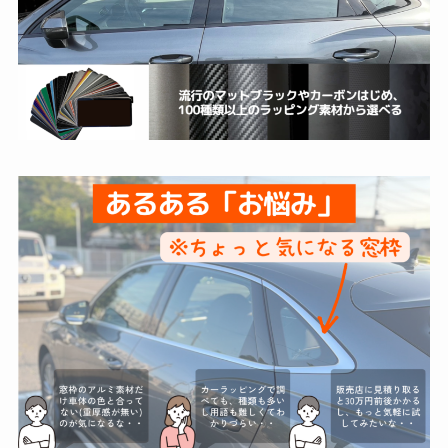
かっ
気さ
スム
自分
たで
くな
ーズ
で選
すさ
方で
で当
べた
らに
すの
日仕
ので
都心
で、
上げ
自由
にあ
是非
てで
度が
るの
ラッ
助か
高く
で家
ピン
りま
て良
から
グを
し
かっ
近く
しよ
た！
たで
て助
うと
す。
かり
検討
何社
まし
して
か見
た。
いる
積り
方が
を依
いま
頼し
した
たら
ら、
ここ