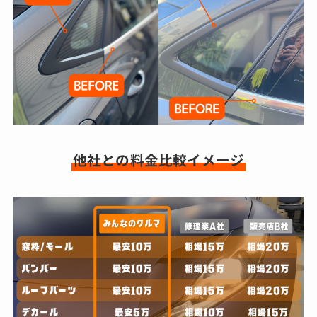
しま
てい
す！
きた
いな
と。
メン
テ半
年保
証が
つい
他社との料金比較イメージ
てる
から
安心
感は
高
め。