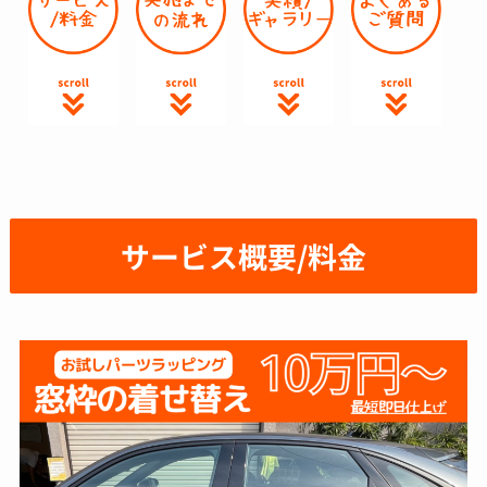
し
がと
まで
をブ
た。
うご
東京
ラッ
問い
ざい
都心
クア
合わ
まし
でラ
ウト
せの
た！
ッピ
して
LINE
とて
ング
もら
対応
も綺
をや
いま
もス
麗
って
し
ムー
で、
くれ
た。
サービス概要/料金
ズ
気に
る業
フィ
で、
入っ
者さ
ルム
他社
てい
んが
素材
より
ま
いな
も100
リー
す！
かっ
種類
ズナ
スタ
たの
くら
ブル
ッフ
で良
いの
だっ
の方
かっ
サン
たの
も親
た作
プル
で良
切で
業も
から