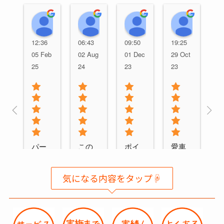
TAIKI HS
Yuki Shiraishi
my stand
gentl
12:36
06:43
09:50
19:25
05 Feb
02 Aug
01 Dec
29 Oct
25
24
23
23
パー
この
ポイ
愛車
ツラ
度は
ント
のフ
ッピ
ルー
ラッ
ロン
気になる内容をタップ☟
ング
フラ
ピン
トバ
をお
ッピ
グを
ンパ
願い
ング
依頼
ーパ
しま
あり
これ
ーツ