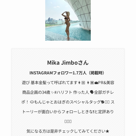
Mika Jimboさん
INSTAGRAMフォロワー1.7万人（掲載時）
遊び 基本金髪って呼ばれてます👩🏼 👩🏽‍💼PR&美容
商品企画の34歳 ✨#ハリフト 作った人 🗣全部ガチレ
ポ！ 🐶もんじゃとおはぎのスペシャルタッグ🐕🐕‍🦺 ス
トーリーが面白いからフォローしときな❗️と定評あり
🙋🏽‍♀️
気になる方は是非チェックしてみてください★