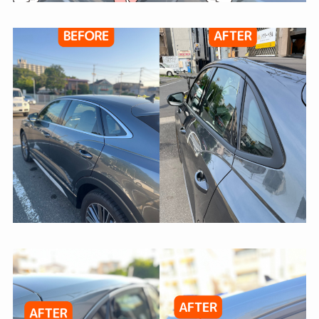
ここ
が1番
にお
安く
願い
仕上
して
がり
みて
も満
はい
足し
かが
てま
でし
す！
ょう
どれ
か！
くら
ま
い持
た、
つの
機会
か耐
があ
久性
れば
に関
よろ
して
しく
はこ
お願
れか
い致
ら見