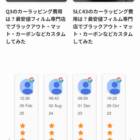
Q3のカーラッピング費用
SLC43のカーラッピング費
は？最安値フィルム専門店
用は？最安値フィルム専門
でブラックアウト・マッ
店でブラックアウト・マッ
ト・カーボンなどカスタム
ト・カーボンなどカスタム
してみた
してみた
TAIKI HS
Yuki Shiraishi
my stand
gentl
12:36
06:43
09:50
19:25
05 Feb
02 Aug
01 Dec
29 Oct
25
24
23
23