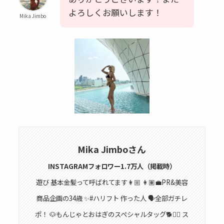
よろしくお願いします！
Mika Jimbo
Mika Jimboさん
INSTAGRAMフォロワー1.7万人（掲載時）
遊び 基本金髪って呼ばれてます👩🏼 👩🏽‍💼PR&美容
商品企画の34歳 ✨#ハリフト 作った人 🗣全部ガチレ
ポ！ 🐶もんじゃとおはぎのスペシャルタッグ🐕🐕‍🦺 ス