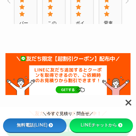
パー
この
ポイ
愛車
ツラ
度は
ント
のフ
ッピ
ルー
ラッ
ロン
ング
フラ
ピン
トバ
をお
ッピ
グを
ンパ
願い
ング
依頼
ーパ
しま
あり
これ
ーツ
し
がと
まで
をブ
た。
うご
東京
ラッ
問い
ざい
都心
クア
合わ
まし
でラ
ウト
せの
た！
ッピ
して
LINE
とて
ング
もら
＼友だち限定クーポン配布中！／
＼今すぐ見積り・問合せ／
対応
も綺
をや
いま
もス
麗
って
し
無料電話(LINE)
LINEチャットから
まずはLINE登録
（1分で完了）
ムー
で、
くれ
た。